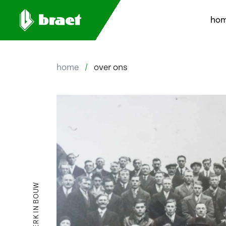
ho
home
/
over ons
STERK IN BOUW