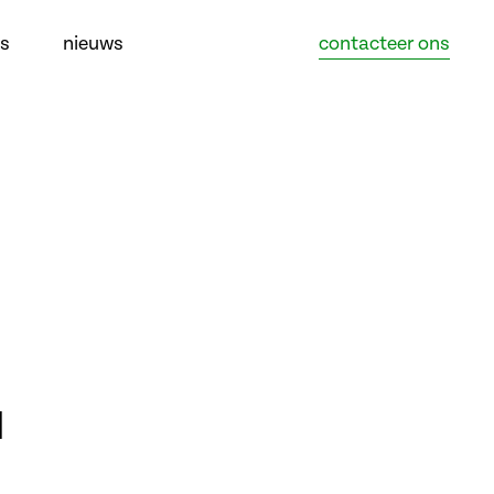
ns
nieuws
contacteer ons
l