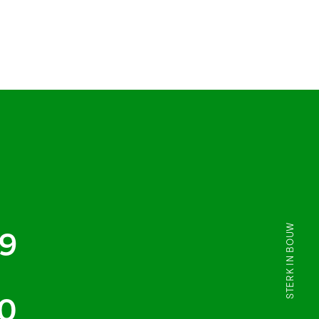
STERK IN BOUW
9
0