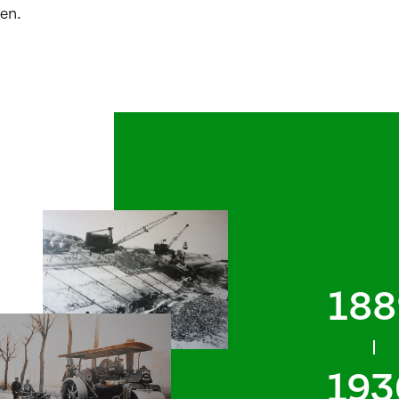
en.
188
193