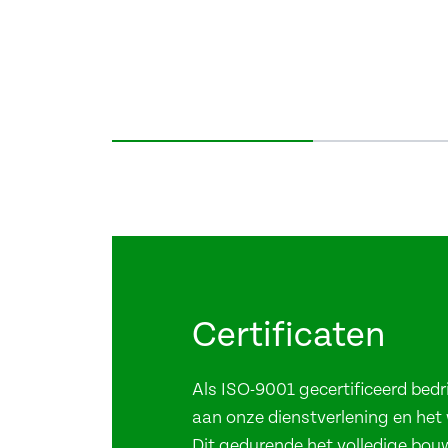
Item
1
of
5
Certificaten
Als ISO-9001 gecertificeerd bedri
aan onze dienstverlening en het
Dit gedurende het volledige bou