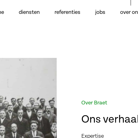
me
diensten
referenties
jobs
over o
Over Braet
Ons verhaa
Expertise