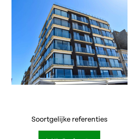
Item
1
of
2
Soortgelijke referenties