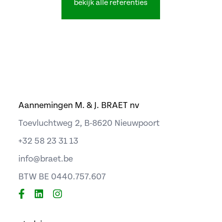
bekijk alle referenties
Residentie Coquette
meer info
Residentie Neptunus
meer info
Aannemingen M. & J. BRAET nv
Toevluchtweg 2, B-8620 Nieuwpoort
+32 58 23 31 13
info@braet.be
BTW BE 0440.757.607